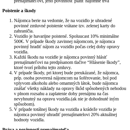
prenajímateľovi, jeho povinnosť platiť nájomné trvá
Poistenie a škody
Nájomca berie na vedomie, že na vozidlo je uhradené
povinné zmluvné poistenie vrátane tzv. zelenej karty do
zahraničia.
Vozidlo je havarijne poistené. Spoluucast 10% minimálne
500€. V prípade škody zavinnej nájomcom, je nájomca
povinný hradiť nájom za vozidlo počas celej doby opravy
vozidla.
Každú škodu na vozidle je nájomca povinný hlásiť
prenajímateľovi na predpísanom tlačive “Hlásenie škody”,
ktoré tvorí prílohu tejto zmluvy.
V prípade škody, pri ktorej bude preukázané, že nájomca,
príp. osoba poverená nájomcom na šoférovanie, bol pod
vplyvom alkoholu alebo omamných látok, bude nájomca
znášať všetky náklady na opravy škôd spôsobených nehodou
v plnom rozsahu a zaplatenie doby prenájmu na čas
nevyhnutný na opravu vozidla.(ak nie je dohodnuté iným
spôsobom).
V prípade totálnej škody na vozidla a krádeže vozidla je
nájomca povinný uhradiť prenajímatelovi 20% aktuálnej
hodnoty vozidla.
Práva a povinnosti prenajímateľa