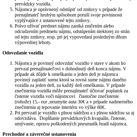
prevádzky vozidla.
Nájomca je oprávnený odstúpiť od zmluvy v prípade že
prenajímateľ hrubým spôsobom poruší svoje povinnosti
vyplývajúce z ustanovené tejto zmluvy.
Právo užívať predmet nájmu zaniká zničením alebo
odcudzením predmetu nájmu, odstúpením niektorej zo strán
od tejto zmluvy, resp. pri jej vypovedaní posledným dňom
výpovednej lehoty.
Odovzdanie vozidla
Nájomca je povinný odovzdať vozidlo v stave v akom ho
prevzal prenajímateľovi v dohodnutý deň konca nájmu. V
prípade ak dôjde k omeškaniu o jeden deň je nájomca
povinný zaplatiť sumu ktorá sa rovná sume nájmu daného
vozidla za jeden deň, za každý deň omeškania. V prípade
znečistenia vozidla môže prenajímateľ účtovať poplatok za
čistenie vozidla voči nájomcovi čiastočne znečistenie
(rohože) 15,- eur ,neumytie auta 30€ a v prípade nadmerného
znečistenia aj tepovanie interiéru vo výške 80€.
Pri prevzatí je vozidlo s plnou nádržou a s plnou nádržou sa aj
odovzdáva. Dopĺňanie prevádzkových kvapalín, čistenie,
umývanie, opravu poškodených pneumatík hradí nájomca.
Prechodné a záverečné ustanovenia