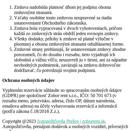
Zmluva nadobúda platnosť dňom jej podpisu oboma
zmluvnými stranami.
Vzťahy osobitne touto zmluvou neupravené sa riadia
ustanoveniami Obchodného zákonníka.
Zmluva bola vypracovaná v dvoch vyhotoveniach, pričom
každá zo zmluvných strán obdrží jeden rovnopis zmluvy.
Všetky dodatky, prílohy k zmluve sú platné výlučne v
písomnej a oboma zmluvnými stranami odsúhlasenej forme.
Zmluvné strany prehlasujú, že ustanoveniam zmluvy zhodne
porozumeli, čo do dosahu i rozsahu, tieto vyjadrujú ich
slobodnú a vážnu vôľu, neuzavreli ju v tiesni, ani za nápadne
nevhodných podmienok, zaväzujú sa zmluvu dobrovoľne
dodržiavať, čo potvrdzujú svojimi podpismi.
Ochrana osobných údajov
Vyplnením rezervácie súhlasíte so spracovaním osobných údajov
(GDPR) pre spoločnosť Zobor rent s.r.o., IČO: 50 701 673 (v
rozsahu meno, priezvisko, adresa, číslo OP, dátum narodenia,
emailova adresa) na účely vybavovania rezervácií a informácií
(podľa zákona č.18/2018 Z.z.).
Copyright @2023
Autopožičovňa Prešov | zoborrent.sk
.
Autopožičovňa, prenájom dodávok a osobných vozidiel, prívesných