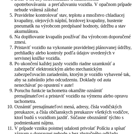
opotrebovávaniu a preťažovaniu vozidla. V opačnom prípade
nebude vrátená záloha!
Pravidelne kontrolovať stav, teplotu a množstvo chladiacej
kvapaliny, olejových náplní, brzdovej kvapaliny, hustenie
pneumatík na výrobcom predpísané hodnoty, údržbu a stav
akumulátora.
Na doplňovanie kvapalín používať iba výrobcom doporučené
zmesi.
Pristaviť vozidlo na vykonanie pravidelnej plánovanej údržby,
prehliadky alebo kontroly podľa údajov uvedených v
servisnej knižke vozidla.
Po ukončení každej jazdy vozidlo riadne uzamknúť a
zabezpečiť elektronickým alebo mechanickým
zabezpečovacím zariadením, ktorým je vozidlo vybavené tak,
aby sa zabránilo jeho odcudzeniu. Doklady od auta
nenechávať po opustení v aute!
Poruchu funkcie tachometra okamžite oznámiť
prenajímateľovi a pristaviť vozidlo na výmenu alebo opravu
tachometra.
Oznámiť prenajímateľovi mená, adresy, čísla vodičských
preukazov, a čísla občianskych preukazov všetkých vodičov,
ktorí budú s vozidlom jazdiť. Súčasne oboznámiť týchto s
podmienkami nájmu.
V prípade vzniku poistnej udalosti privolať Políciu a spísať
záznam o dopravnej nehode a bez zbytočného odkladu