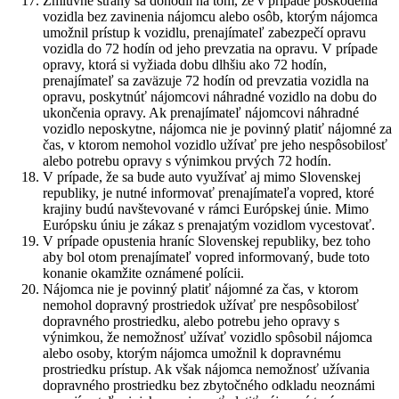
Zmluvné strany sa dohodli na tom, že v prípade poškodenia
vozidla bez zavinenia nájomcu alebo osôb, ktorým nájomca
umožnil prístup k vozidlu, prenajímateľ zabezpečí opravu
vozidla do 72 hodín od jeho prevzatia na opravu. V prípade
opravy, ktorá si vyžiada dobu dlhšiu ako 72 hodín,
prenajímateľ sa zaväzuje 72 hodín od prevzatia vozidla na
opravu, poskytnúť nájomcovi náhradné vozidlo na dobu do
ukončenia opravy. Ak prenajímateľ nájomcovi náhradné
vozidlo neposkytne, nájomca nie je povinný platiť nájomné za
čas, v ktorom nemohol vozidlo užívať pre jeho nespôsobilosť
alebo potrebu opravy s výnimkou prvých 72 hodín.
V prípade, že sa bude auto využívať aj mimo Slovenskej
republiky, je nutné informovať prenajímateľa vopred, ktoré
krajiny budú navštevované v rámci Európskej únie. Mimo
Európsku úniu je zákaz s prenajatým vozidlom vycestovať.
V prípade opustenia hraníc Slovenskej republiky, bez toho
aby bol otom prenajímateľ vopred informovaný, bude toto
konanie okamžite oznámené polícii.
Nájomca nie je povinný platiť nájomné za čas, v ktorom
nemohol dopravný prostriedok užívať pre nespôsobilosť
dopravného prostriedku, alebo potrebu jeho opravy s
výnimkou, že nemožnosť užívať vozidlo spôsobil nájomca
alebo osoby, ktorým nájomca umožnil k dopravnému
prostriedku prístup. Ak však nájomca nemožnosť užívania
dopravného prostriedku bez zbytočného odkladu neoznámi