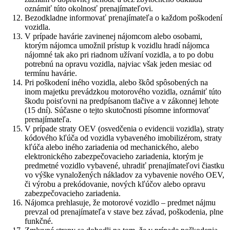
oznámiť túto okolnosť prenajímateľovi.
Bezodkladne informovať prenajímateľa o každom poškodení
vozidla.
V prípade havárie zavinenej nájomcom alebo osobami,
ktorým nájomca umožnil prístup k vozidlu hradí nájomca
nájomné tak ako pri riadnom užívaní vozidla, a to po dobu
potrebnú na opravu vozidla, najviac však jeden mesiac od
termínu havárie.
Pri poškodení iného vozidla, alebo škôd spôsobených na
inom majetku prevádzkou motorového vozidla, oznámiť túto
škodu poisťovni na predpísanom tlačive a v zákonnej lehote
(15 dní). Súčasne o tejto skutočnosti písomne informovať
prenajímateľa.
V prípade straty OEV (osvedčenia o evidencii vozidla), straty
kódového kľúča od vozidla vybaveného imobilizérom, straty
kľúča alebo iného zariadenia od mechanického, alebo
elektronického zabezpečovacieho zariadenia, ktorým je
predmetné vozidlo vybavené, uhradiť prenajímateľovi čiastku
vo výške vynaložených nákladov za vybavenie nového OEV,
či výrobu a prekódovanie, nových kľúčov alebo opravu
zabezpečovacieho zariadenia.
Nájomca prehlasuje, že motorové vozidlo – predmet nájmu
prevzal od prenajímateľa v stave bez závad, poškodenia, plne
funkčné.