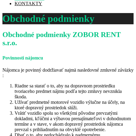
KONTAKTY
Obchodné podmienky
Obchodné podmienky ZOBOR RENT
s.r.o.
Povinnosti nájomcu
Nájomca je povinný dodržiavať najmä nasledovné zmluvné záväzky
:
Riadne sa starať o to, aby na dopravnom prostriedku
tvoriaceho predmet nájmu podľa tejto zmluvy nevznikla
škoda.
Užívať predmetné motorové vozidlo výlučne na účely, na
ktoré dopravný prostriedok slúži.
Vrátiť vozidlo spolu so všetkými pôvodne prevzatými
dokladmi, kľúčmi a výbavou prenajímateľovi v dohodnutom
termíne a v stave, v akom dopravný prostriedok nájomca
prevzal s prihliadnutím na obvyklé opotrebenie.
Dbať o to, aby nedochádzalo k nadmernému