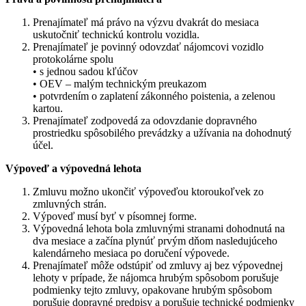
Prenajímateľ má právo na výzvu dvakrát do mesiaca
uskutočniť technickú kontrolu vozidla.
Prenajímateľ je povinný odovzdať nájomcovi vozidlo
protokolárne spolu
• s jednou sadou kľúčov
• OEV – malým technickým preukazom
• potvrdením o zaplatení zákonného poistenia, a zelenou
kartou.
Prenajímateľ zodpovedá za odovzdanie dopravného
prostriedku spôsobilého prevádzky a užívania na dohodnutý
účel.
Výpoveď a výpovedná lehota
Zmluvu možno ukončiť výpoveďou ktoroukoľvek zo
zmluvných strán.
Výpoveď musí byť v písomnej forme.
Výpovedná lehota bola zmluvnými stranami dohodnutá na
dva mesiace a začína plynúť prvým dňom nasledujúceho
kalendárneho mesiaca po doručení výpovede.
Prenajímateľ môže odstúpiť od zmluvy aj bez výpovednej
lehoty v prípade, že nájomca hrubým spôsobom porušuje
podmienky tejto zmluvy, opakovane hrubým spôsobom
porušuje dopravné predpisy a porušuje technické podmienky