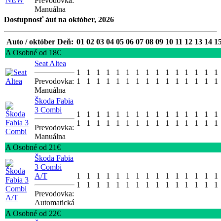
Prevodovka:
Manuálna
Dostupnosť áut na október, 2026
Auto / október Deň:
01
02
03
04
05
06
07
08
09
10
11
12
13
14
1
A Osobné od 18€
Seat Altea
1
1
1
1
1
1
1
1
1
1
1
1
1
1
1
Prevodovka:
1
1
1
1
1
1
1
1
1
1
1
1
1
1
1
Manuálna
Škoda Fabia
3 Combi
1
1
1
1
1
1
1
1
1
1
1
1
1
1
1
1
1
1
1
1
1
1
1
1
1
1
1
1
1
1
Prevodovka:
Manuálna
A Osobné od 21€
Škoda Fabia
3 Combi
A/T
1
1
1
1
1
1
1
1
1
1
1
1
1
1
1
1
1
1
1
1
1
1
1
1
1
1
1
1
1
1
Prevodovka:
Automatická
A Osobné od 22€