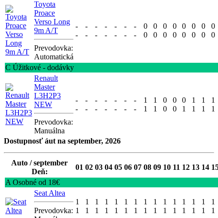
Toyota
Proace
Verso Long
-
-
-
-
-
-
-
0
0
0
0
0
0
0
0
9m A/T
-
-
-
-
-
-
-
0
0
0
0
0
0
0
0
Prevodovka:
Automatická
C Úžitkové - dodávky
Renault
Master
L3H2P3
-
-
-
-
-
-
-
1
1
0
0
0
1
1
1
NEW
-
-
-
-
-
-
-
1
1
0
0
1
1
1
1
Prevodovka:
Manuálna
Dostupnosť áut na september, 2026
Auto / september
01
02
03
04
05
06
07
08
09
10
11
12
13
14
1
Deň:
A Osobné od 18€
Seat Altea
1
1
1
1
1
1
1
1
1
1
1
1
1
1
1
Prevodovka:
1
1
1
1
1
1
1
1
1
1
1
1
1
1
1