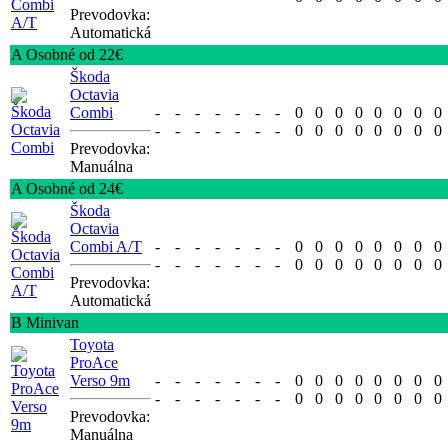
Prevodovka:
Automatická
A Osobné od 22€
Škoda
Octavia
Combi
-
-
-
-
-
-
-
0
0
0
0
0
0
0
0
-
-
-
-
-
-
-
0
0
0
0
0
0
0
0
Prevodovka:
Manuálna
A Osobné od 24€
Škoda
Octavia
Combi A/T
-
-
-
-
-
-
-
0
0
0
0
0
0
0
0
-
-
-
-
-
-
-
0
0
0
0
0
0
0
0
Prevodovka:
Automatická
B Minivan
Toyota
ProAce
Verso 9m
-
-
-
-
-
-
-
0
0
0
0
0
0
0
0
-
-
-
-
-
-
-
0
0
0
0
0
0
0
0
Prevodovka:
Manuálna