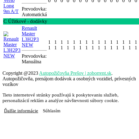
0
0
0
0
0
0
0
0
0
0
0
0
0
0
0
Prevodovka:
Automatická
C Úžitkové - dodávky
Renault
Master
L3H2P3
1
1
1
1
1
1
1
1
1
1
1
1
1
1
1
NEW
1
1
1
1
1
1
1
1
1
1
1
1
1
1
1
Prevodovka:
Manuálna
Copyright @2023
Autopožičovňa Prešov | zoborrent.sk
.
Autopožičovňa, prenájom dodávok a osobných vozidiel, prívesných
vozíkov
Tieto internetové stránky používajú k poskytovaniu služieb,
personalizácií reklám a analýze návštevnosti súbory cookie.
Ďalšie informácie
Súhlasím