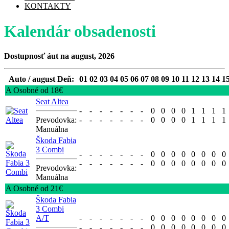
KONTAKTY
Kalendár obsadenosti
Dostupnosť áut na august, 2026
Auto / august Deň:
01
02
03
04
05
06
07
08
09
10
11
12
13
14
1
A Osobné od 18€
Seat Altea
-
-
-
-
-
-
-
0
0
0
0
1
1
1
1
Prevodovka:
-
-
-
-
-
-
-
0
0
0
0
1
1
1
1
Manuálna
Škoda Fabia
3 Combi
-
-
-
-
-
-
-
0
0
0
0
0
0
0
0
-
-
-
-
-
-
-
0
0
0
0
0
0
0
0
Prevodovka:
Manuálna
A Osobné od 21€
Škoda Fabia
3 Combi
A/T
-
-
-
-
-
-
-
0
0
0
0
0
0
0
0
-
-
-
-
-
-
-
0
0
0
0
0
0
0
0